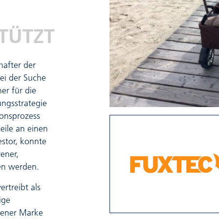
TÜTZT
hafter der
ei der Suche
er für die
ungsstrategie
ionsprozess
eile an einen
stor, konnte
ener,
den werden.
rtreibt als
ige
gener Marke