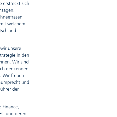
 erstreckt sich
nsägen,
chneefräsen
 mit welchem
tschland
 wir unsere
trategie in den
nnen. Wir sind
isch denkenden
. Wir freuen
 Gumprecht und
führer der
e Finance,
TEC und deren