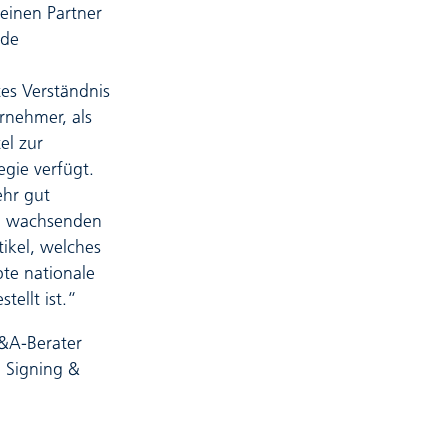
einen Partner
nde
tes Verständnis
rnehmer, als
el zur
gie verfügt.
ehr gut
m wachsenden
tikel, welches
te nationale
ellt ist.“
M&A-Berater
 Signing &