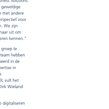
iness Solutions
n geweldige
n met andere
rspectief voor
. We zijn
rnaar uit om
 leren kennen."
e groep te
n team hebben
neerd in de
ertise in
e
L vult het
 Dirk Wieland
 digitaliseren