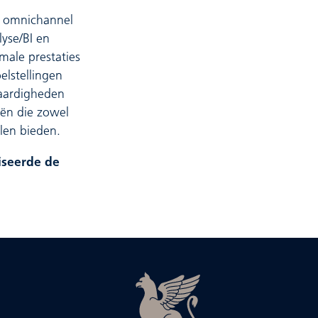
an omnichannel
lyse/BI en
male prestaties
elstellingen
aardigheden
eën die zowel
len bieden.
viseerde de