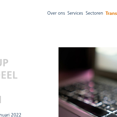
Trans
Over ons
Services
Sectoren
UP
EEL
H
anuari 2022