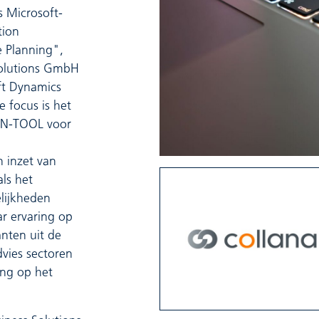
s Microsoft-
tion
 Planning",
Solutions GmbH
ft Dynamics
e focus is het
IN-TOOL voor
 inzet van
ls het
lijkheden
r ervaring op
nten uit de
advies sectoren
ng op het