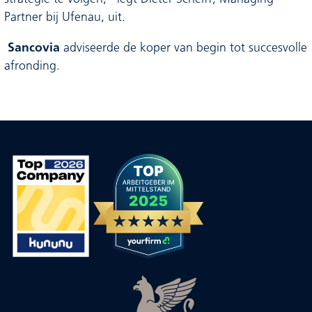
Partner bij Ufenau, uit.
Sancovia
adviseerde de koper van begin tot succesvolle
afronding.