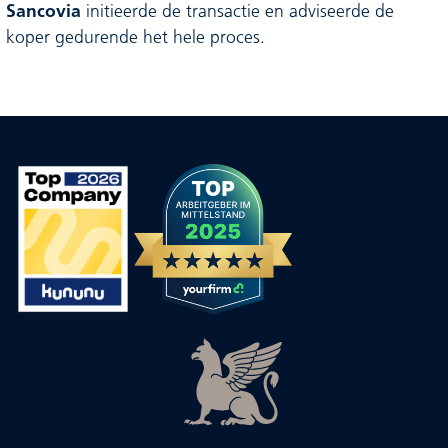
Sancovia
initieerde de transactie en adviseerde de
koper gedurende het hele proces.