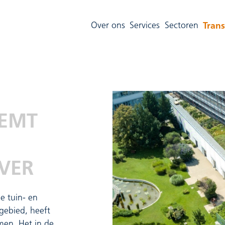
Trans
Over ons
Services
Sectoren
EEMT
VER
e tuin- en
gebied, heeft
en. Het in de