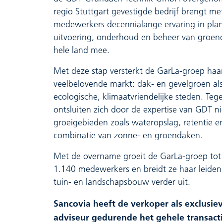
regio Stuttgart gevestigde bedrijf brengt m
medewerkers decennialange ervaring in pla
uitvoering, onderhoud en beheer van groen
hele land mee.
Met deze stap versterkt de GarLa-groep haar
veelbelovende markt: dak- en gevelgroen als
ecologische, klimaatvriendelijke steden. Tegel
ontsluiten zich door de expertise van GDT 
groeigebieden zoals wateropslag, retentie e
combinatie van zonne- en groendaken.
Met de overname groeit de GarLa-groep to
1.140 medewerkers en breidt ze haar leidend
tuin- en landschapsbouw verder uit.
Sancovia heeft de verkoper als exclusi
adviseur gedurende het gehele transact