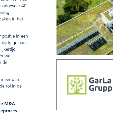
et ongeveer 40
nning,
daken in het
 positie in een
 bijdrage aan
ijkertijd
nieuwe
n de
t meer dan
e rol in de
eve M&A-
ieproces