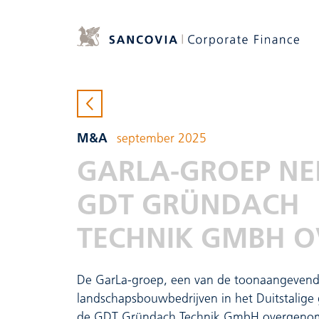
M&A
september 2025
GARLA-GROEP N
GDT GRÜNDACH
TECHNIK GMBH O
De GarLa-groep, een van de toonaangevend
landschapsbouwbedrijven in het Duitstalige 
de GDT Gründach Technik GmbH overgenom