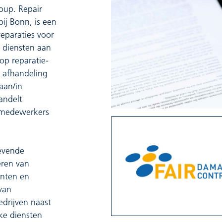
oup. Repair
ij Bonn, is een
reparaties voor
 diensten aan
op reparatie-
n afhandeling
aan/in
andelt
 medewerkers
evende
eren van
anten en
van
drijven naast
ke diensten