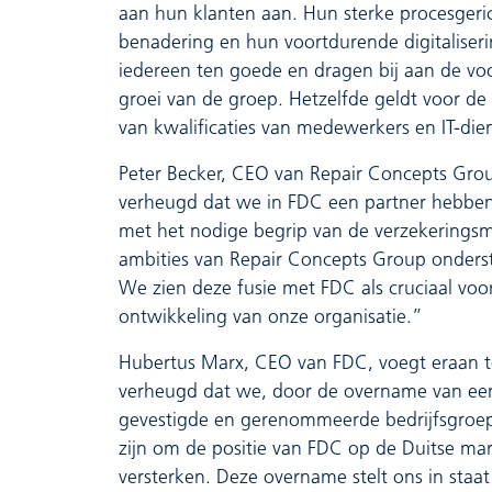
aan hun klanten aan. Hun sterke procesgeri
benadering en hun voortdurende digitalise
iedereen ten goede en dragen bij aan de v
groei van de groep. Hetzelfde geldt voor de
van kwalificaties van medewerkers en IT-die
Peter Becker, CEO van Repair Concepts Gro
verheugd dat we in FDC een partner hebbe
met het nodige begrip van de verzekeringsm
ambities van Repair Concepts Group onderst
We zien deze fusie met FDC als cruciaal vo
ontwikkeling van onze organisatie.”
Hubertus Marx, CEO van FDC, voegt eraan t
verheugd dat we, door de overname van ee
gevestigde en gerenommeerde bedrijfsgroep
zijn om de positie van FDC op de Duitse mar
versterken. Deze overname stelt ons in staa