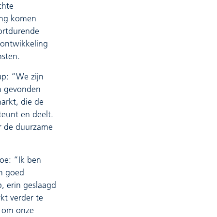
chte
ring komen
oortdurende
 ontwikkeling
nsten.
up: “We zijn
n gevonden
arkt, die de
eunt en deelt.
or de duurzame
oe: “Ik ben
n goed
, erin geslaagd
kt verder te
t om onze