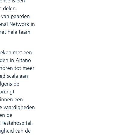
ense is een
e delen
n van paarden
ional Network in
 het hele team
nieken met een
den in Altano
ehoren tot meer
ed scala aan
lgens de
brengt
binnen een
he vaardigheden
nen de
Hestehospital,
igheid van de