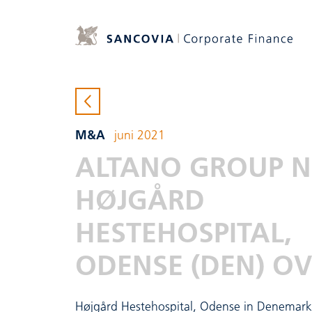
M&A
juni 2021
ALTANO GROUP 
HØJGÅRD
HESTEHOSPITAL,
ODENSE (DEN) O
Højgård Hestehospital, Odense in Denemark