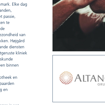
nmark. Elke dag
landen,
t passie,
ten te
nde
 gezondheid van
ekken. Højgård
aande diensten
geruste kliniek
eskunde
een binnen
potheek en
 paarden
rg en