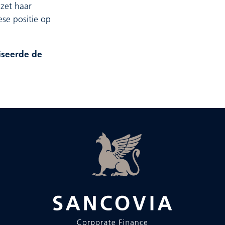
zet haar
se positie op
iseerde de