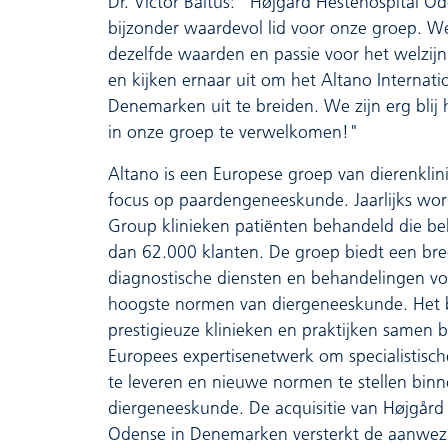
Dr. Victor Baltus: "Højgård Hestehospital Od
bijzonder waardevol lid voor onze groep. W
dezelfde waarden en passie voor het welzij
en kijken ernaar uit om het Altano Internat
Denemarken uit te breiden. We zijn erg blij
in onze groep te verwelkomen!"
Altano is een Europese groep van dierenkli
focus op paardengeneeskunde. Jaarlijks wor
Group klinieken patiënten behandeld die b
dan 62.000 klanten. De groep biedt een bre
diagnostische diensten en behandelingen vo
hoogste normen van diergeneeskunde. Het 
prestigieuze klinieken en praktijken samen 
Europees expertisenetwerk om specialistisc
te leveren en nieuwe normen te stellen bin
diergeneeskunde. De acquisitie van Højgård 
Odense in Denemarken versterkt de aanwez